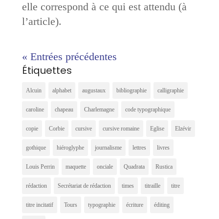
elle correspond à ce qui est attendu (à
l’article).
« Entrées précédentes
Étiquettes
Alcuin
alphabet
augustaux
bibliographie
calligraphie
caroline
chapeau
Charlemagne
code typographique
copie
Corbie
cursive
cursive romaine
Eglise
Elzévir
gothique
hiéroglyphe
journalisme
lettres
livres
Louis Perrin
maquette
onciale
Quadrata
Rustica
rédaction
Secrétariat de rédaction
times
titraille
titre
titre incitatif
Tours
typographie
écriture
éditing