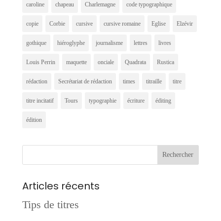
caroline
chapeau
Charlemagne
code typographique
copie
Corbie
cursive
cursive romaine
Eglise
Elzévir
gothique
hiéroglyphe
journalisme
lettres
livres
Louis Perrin
maquette
onciale
Quadrata
Rustica
rédaction
Secrétariat de rédaction
times
titraille
titre
titre incitatif
Tours
typographie
écriture
éditing
édition
Articles récents
Tips de titres