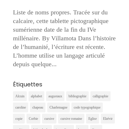
Liste de noms propres. Tracée sur du
calcaire, cette tablette pictographique
sumérienne date de la fin du IVe
millénaire. By Villamota Dans l’histoire
de l’humanité, l’écriture est récente.
L’homme utilise un langage articulé
depuis quelque...
Étiquettes
Alcuin
alphabet
augustaux
bibliographie
calligraphie
caroline
chapeau
Charlemagne
code typographique
copie
Corbie
cursive
cursive romaine
Eglise
Elzévir