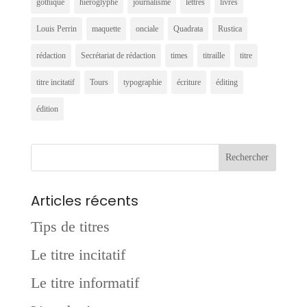
gothique
hiéroglyphe
journalisme
lettres
livres
Louis Perrin
maquette
onciale
Quadrata
Rustica
rédaction
Secrétariat de rédaction
times
titraille
titre
titre incitatif
Tours
typographie
écriture
éditing
édition
Articles récents
Tips de titres
Le titre incitatif
Le titre informatif