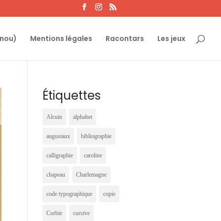
ynou)
Mentions légales
Racontars
Les jeux
Étiquettes
Alcuin
alphabet
augustaux
bibliographie
calligraphie
caroline
chapeau
Charlemagne
code typographique
copie
Corbie
cursive