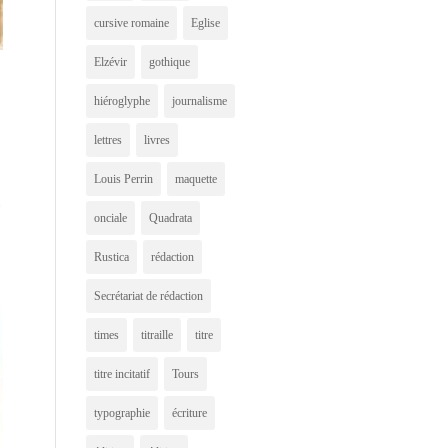
cursive romaine
Eglise
Elzévir
gothique
hiéroglyphe
journalisme
lettres
livres
Louis Perrin
maquette
c
onciale
Quadrata
Rustica
rédaction
Secrétariat de rédaction
times
titraille
titre
titre incitatif
Tours
typographie
écriture