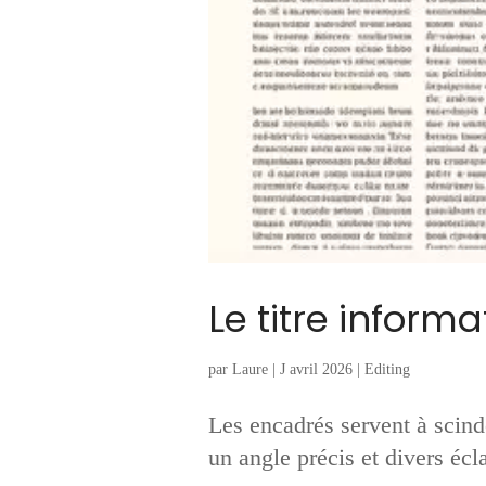
Le titre informat
par
Laure
|
J avril 2026
|
Editing
Les encadrés servent à scinde
un angle précis et divers écl