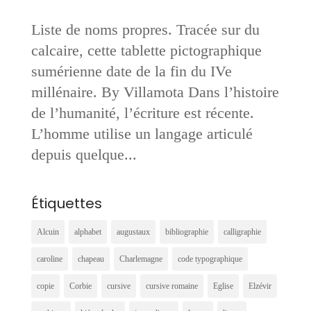
Liste de noms propres. Tracée sur du
calcaire, cette tablette pictographique
sumérienne date de la fin du IVe
millénaire. By Villamota Dans l’histoire
de l’humanité, l’écriture est récente.
L’homme utilise un langage articulé
depuis quelque...
Étiquettes
Alcuin
alphabet
augustaux
bibliographie
calligraphie
caroline
chapeau
Charlemagne
code typographique
copie
Corbie
cursive
cursive romaine
Eglise
Elzévir