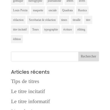
gothique
hiéroglyphe
journalisme
lettres
livres
Louis Perrin
maquette
onciale
Quadrata
Rustica
rédaction
Secrétariat de rédaction
times
titraille
titre
titre incitatif
Tours
typographie
écriture
éditing
édition
Articles récents
Tips de titres
Le titre incitatif
Le titre informatif