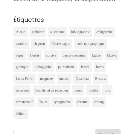
Étiquettes
Alcuin
alphabet
augustaux
bibliographie
calligraphie
caroline
chapeau
Charlemagne
code typographique
copie
Corbie
cursive
cursive romaine
Eglise
Elzévir
gothique
hiéroglyphe
journalisme
lettres
livres
Louis Perrin
maquette
onciale
Quadrata
Rustica
rédaction
Secrétariat de rédaction
times
titraille
titre
titre incitatif
Tours
typographie
écriture
éditing
édition