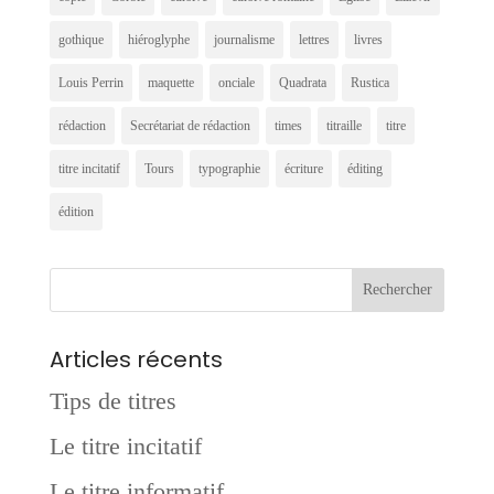
gothique
hiéroglyphe
journalisme
lettres
livres
Louis Perrin
maquette
onciale
Quadrata
Rustica
rédaction
Secrétariat de rédaction
times
titraille
titre
titre incitatif
Tours
typographie
écriture
éditing
édition
Articles récents
Tips de titres
Le titre incitatif
Le titre informatif