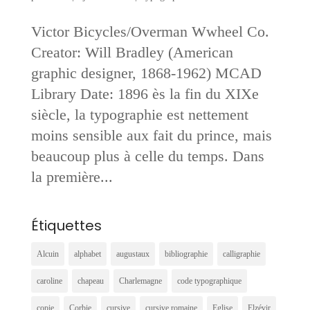
Victor Bicycles/Overman Wwheel Co.
Creator: Will Bradley (American
graphic designer, 1868-1962) MCAD
Library Date: 1896 ès la fin du XIXe
siècle, la typographie est nettement
moins sensible aux fait du prince, mais
beaucoup plus à celle du temps. Dans
la première...
Étiquettes
Alcuin
alphabet
augustaux
bibliographie
calligraphie
caroline
chapeau
Charlemagne
code typographique
copie
Corbie
cursive
cursive romaine
Eglise
Elzévir