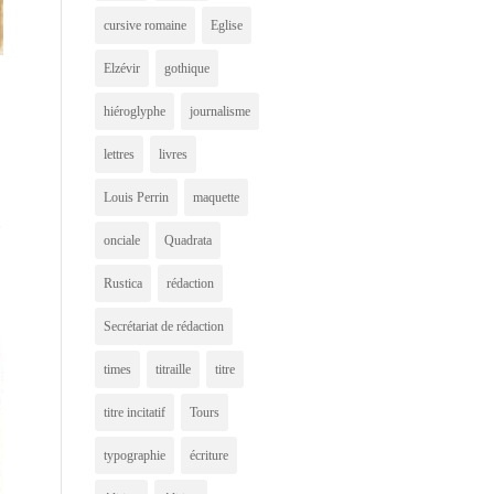
cursive romaine
Eglise
Elzévir
gothique
hiéroglyphe
journalisme
lettres
livres
Louis Perrin
maquette
c
onciale
Quadrata
Rustica
rédaction
Secrétariat de rédaction
times
titraille
titre
titre incitatif
Tours
typographie
écriture