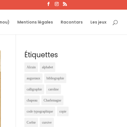
ynou)
Mentions légales
Racontars
Les jeux
Étiquettes
Alcuin
alphabet
augustaux
bibliographie
calligraphie
caroline
chapeau
Charlemagne
code typographique
copie
Corbie
cursive