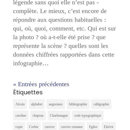
légende sans quoi elle n’est pas ­
complète. Le mieux, c’est encore de
répondre aux questions habituelles :
qui, où, quoi, comment, etc. Qui est sur
la photo ? où a-t-elle été prise ? que
représente la scène ? quelles sont les
données chiffrées rapportées dans cette
infographie…
« Entrées précédentes
Étiquettes
Alcuin
alphabet
augustaux
bibliographie
calligraphie
caroline
chapeau
Charlemagne
code typographique
copie
Corbie
cursive
cursive romaine
Eglise
Elzévir