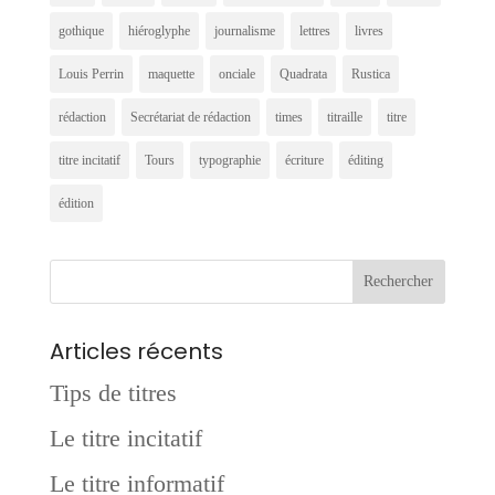
gothique
hiéroglyphe
journalisme
lettres
livres
Louis Perrin
maquette
onciale
Quadrata
Rustica
rédaction
Secrétariat de rédaction
times
titraille
titre
titre incitatif
Tours
typographie
écriture
éditing
édition
Articles récents
Tips de titres
Le titre incitatif
Le titre informatif