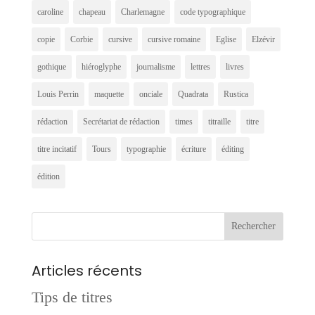
caroline
chapeau
Charlemagne
code typographique
copie
Corbie
cursive
cursive romaine
Eglise
Elzévir
gothique
hiéroglyphe
journalisme
lettres
livres
Louis Perrin
maquette
onciale
Quadrata
Rustica
rédaction
Secrétariat de rédaction
times
titraille
titre
titre incitatif
Tours
typographie
écriture
éditing
édition
Articles récents
Tips de titres