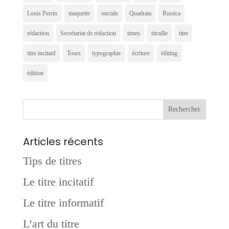
Louis Perrin
maquette
onciale
Quadrata
Rustica
rédaction
Secrétariat de rédaction
times
titraille
titre
titre incitatif
Tours
typographie
écriture
éditing
édition
Articles récents
Tips de titres
Le titre incitatif
Le titre informatif
L’art du titre