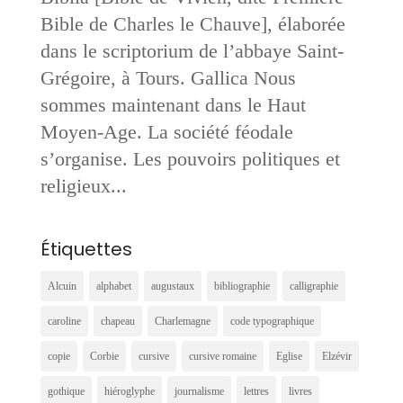
Bible de Charles le Chauve], élaborée
dans le scriptorium de l’abbaye Saint-
Grégoire, à Tours. Gallica Nous
sommes maintenant dans le Haut
Moyen-Age. La société féodale
s’organise. Les pouvoirs politiques et
religieux...
Étiquettes
Alcuin
alphabet
augustaux
bibliographie
calligraphie
caroline
chapeau
Charlemagne
code typographique
copie
Corbie
cursive
cursive romaine
Eglise
Elzévir
gothique
hiéroglyphe
journalisme
lettres
livres