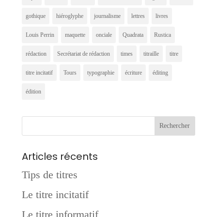
gothique
hiéroglyphe
journalisme
lettres
livres
Louis Perrin
maquette
onciale
Quadrata
Rustica
rédaction
Secrétariat de rédaction
times
titraille
titre
titre incitatif
Tours
typographie
écriture
éditing
édition
Articles récents
Tips de titres
Le titre incitatif
Le titre informatif